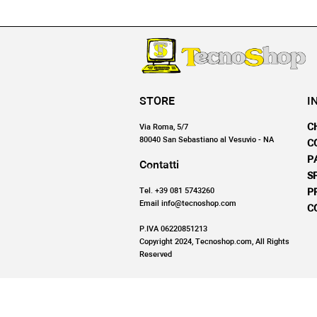
STORE
I
C
Via Roma, 5/7
80040 San Sebastiano al Vesuvio - NA
C
P
Contatti
S
Tel. +39 081 5743260
P
Email info@tecnoshop.com
C
P.IVA 06220851213
Copyright 2024, Tecnoshop.com, All Rights
Reserved