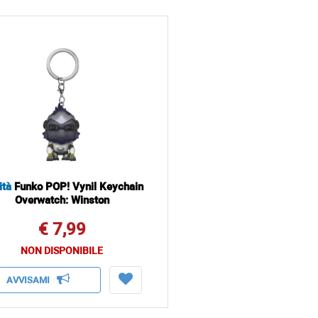
ità
Funko POP! Vynil Keychain
Overwatch: Winston
€ 7,99
NON DISPONIBILE
AVVISAMI