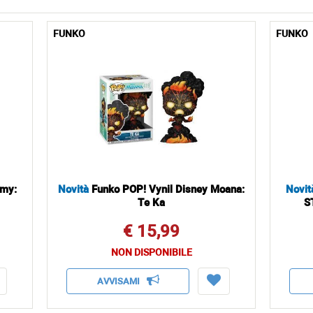
FUNKO
FUNKO
mmy:
Novità
Funko POP! Vynil Disney Moana:
Novit
Te Ka
S
€ 15,99
NON DISPONIBILE
AVVISAMI