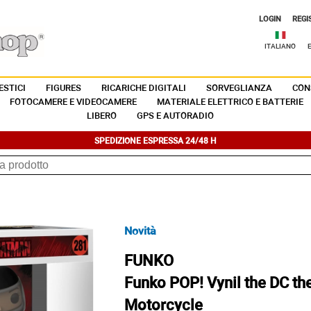
LOGIN
REGI
ITALIANO
STICI
FIGURES
RICARICHE DIGITALI
SORVEGLIANZA
CON
FOTOCAMERE E VIDEOCAMERE
MATERIALE ELETTRICO E BATTERIE
LIBERO
GPS E AUTORADIO
SPEDIZIONE ESPRESSA 24/48 H
Novità
FUNKO
Funko POP! Vynil the DC th
Motorcycle