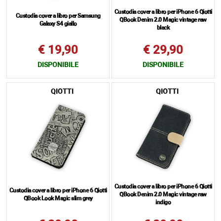
Custodia cover a libro per iPhone 6 Qiotti
Custodia cover a libro per Samsung
QBook Denim 2.0 Magic vintage raw
Galaxy S4 giallo
black
€ 19,90
€ 29,90
DISPONIBILE
DISPONIBILE
QIOTTI
QIOTTI
Custodia cover a libro per iPhone 6 Qiotti
Custodia cover a libro per iPhone 6 Qiotti
QBook Denim 2.0 Magic vintage raw
QBook Look Magic slim grey
indigo