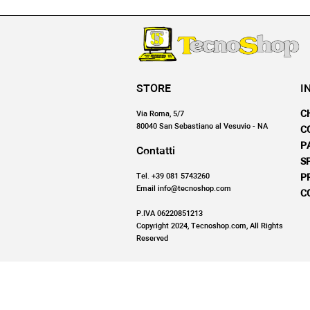
STORE
I
C
Via Roma, 5/7
80040 San Sebastiano al Vesuvio - NA
C
P
Contatti
S
Tel. +39 081 5743260
P
Email info@tecnoshop.com
C
P.IVA 06220851213
Copyright 2024, Tecnoshop.com, All Rights
Reserved