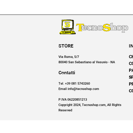
STORE
I
C
Via Roma, 5/7
80040 San Sebastiano al Vesuvio - NA
C
P
Contatti
S
Tel. +39 081 5743260
P
Email info@tecnoshop.com
C
P.IVA 06220851213
Copyright 2024, Tecnoshop.com, All Rights
Reserved