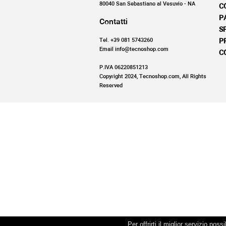
80040 San Sebastiano al Vesuvio - NA
C
P
Contatti
S
Tel. +39 081 5743260
P
Email info@tecnoshop.com
C
P.IVA 06220851213
Copyright 2024, Tecnoshop.com, All Rights
Reserved
Per offrirti il miglior servizio po