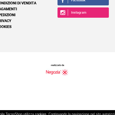
Facebook
ONDIZIONI DI VENDITA
AGAMENTI
Instagram
PEDIZIONI
RIVACY
OOKIES
realizzato da
ssibile TecnoShop utilizza
cookies
. Continuando la navigazione nel sito autorizzi