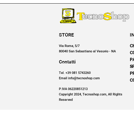
STORE
I
C
Via Roma, 5/7
80040 San Sebastiano al Vesuvio - NA
C
P
Contatti
S
Tel. +39 081 5743260
P
Email info@tecnoshop.com
C
P.IVA 06220851213
Copyright 2024, Tecnoshop.com, All Rights
Reserved