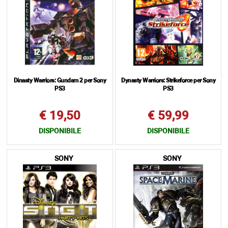
Dinasty Warriors: Gundam 2 per Sony
Dynasty Warriors: Strikeforce per Sony
PS3
PS3
€ 19,50
€ 59,99
DISPONIBILE
DISPONIBILE
SONY
SONY