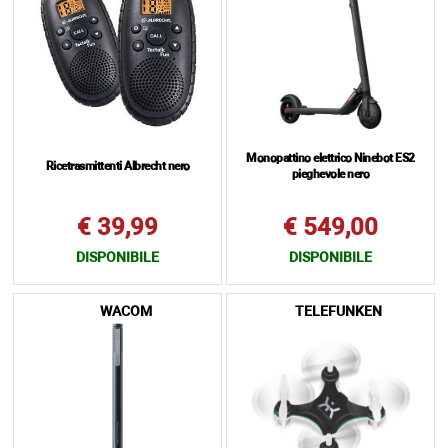
Monopattino elettrico Ninebot ES2
Ricetrasmittenti Albrecht nero
pieghevole nero
€ 39,99
€ 549,00
DISPONIBILE
DISPONIBILE
WACOM
TELEFUNKEN