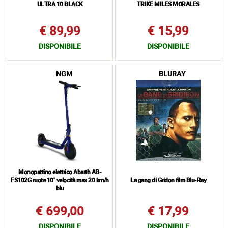
ULTRA 10 BLACK
TRIKE MILES MORALES
€ 89,99
€ 15,99
DISPONIBILE
DISPONIBILE
NGM
BLURAY
Monopattino elettrico Abarth AB-
FS102G ruote 10" velocità max 20 km/h
La gang di Gridon film Blu-Ray
blu
€ 699,00
€ 17,99
DISPONIBILE
DISPONIBILE