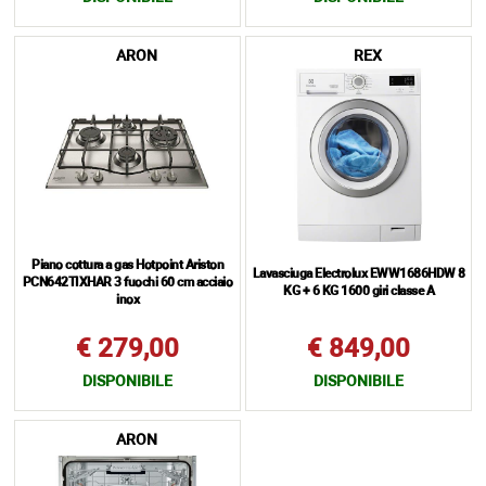
ARON
REX
Piano cottura a gas Hotpoint Ariston
Lavasciuga Electrolux EWW1686HDW 8
PCN642TIXHAR 3 fuochi 60 cm acciaio
KG + 6 KG 1600 giri classe A
inox
€ 279,00
€ 849,00
DISPONIBILE
DISPONIBILE
ARON