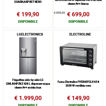
RB33J3205WW capienza 350 lt no frost
GUARN.ASPORT NERO
classe A++ bianco
€ 899,00
€ 199,90
€ 699,00
DISPONIBILE
DISPONIBILE
LGELECTRONICS
ELECTROLINE
Frigorifero side-by-side LG
Forno Electroline FVE860FGLS 60 lt
GML844PZKZ 428 L dispenser acqua
2500 W ventilato nero
classe A++ acciaio inox
€ 1.999,00
€ 149,90
DISPONIBILE
DISPONIBILE