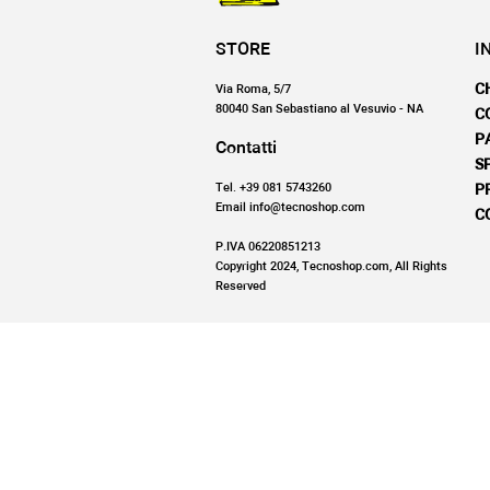
STORE
I
C
Via Roma, 5/7
80040 San Sebastiano al Vesuvio - NA
C
P
Contatti
S
Tel. +39 081 5743260
P
Email info@tecnoshop.com
C
P.IVA 06220851213
Copyright 2024, Tecnoshop.com, All Rights
Reserved