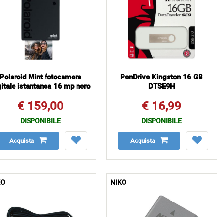
Polaroid Mint fotocamera
PenDrive Kingston 16 GB
gitale istantanea 16 mp nero
DTSE9H
€ 159,00
€ 16,99
DISPONIBILE
DISPONIBILE
Acquista
Acquista
KO
NIKO