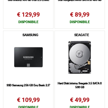
SSD interno 960 GB USB 2.5 Emtec
SSD Kingston A400 SATA III 480 GB
€ 129,99
€ 89,99
DISPONIBILE
DISPONIBILE
SAMSUNG
SEAGATE
Hard Disk interno Seagate 3.5 SATA II
SSD Samsung 256 GB Evo Basic 2.5"
500 GB
€ 109,99
€ 49,99
DISPONIBILE
DISPONIBILE