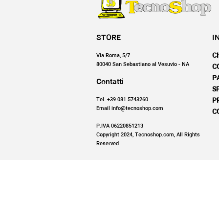
STORE
I
C
Via Roma, 5/7
80040 San Sebastiano al Vesuvio - NA
C
P
Contatti
S
Tel. +39 081 5743260
P
Email info@tecnoshop.com
C
P.IVA 06220851213
Copyright 2024, Tecnoshop.com, All Rights
Reserved